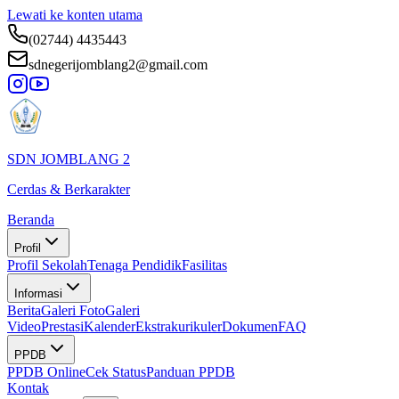
Lewati ke konten utama
(02744) 4435443
sdnegerijomblang2@gmail.com
SDN JOMBLANG 2
Cerdas & Berkarakter
Beranda
Profil
Profil Sekolah
Tenaga Pendidik
Fasilitas
Informasi
Berita
Galeri Foto
Galeri
Video
Prestasi
Kalender
Ekstrakurikuler
Dokumen
FAQ
PPDB
PPDB Online
Cek Status
Panduan PPDB
Kontak