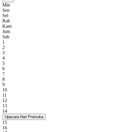
Min
Sen
Sel
Rab
Kam
Jum
Sab
1
2
3
4
5
6
7
8
9
10
11
12
13
14
Upacara Hari Pramuka
15
16