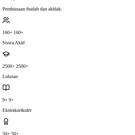
Pembiasaan ibadah dan akhlak.
160
+
160
+
Siswa Aktif
2500
+
2500
+
Lulusan
9
+
9
+
Ekstrakurikuler
50
+
50
+