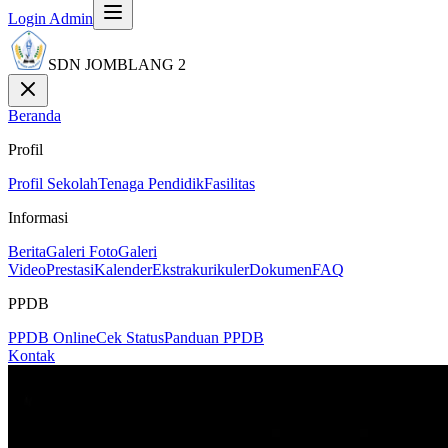
Login Admin
SDN JOMBLANG 2
Beranda
Profil
Profil Sekolah
Tenaga Pendidik
Fasilitas
Informasi
Berita
Galeri Foto
Galeri
Video
Prestasi
Kalender
Ekstrakurikuler
Dokumen
FAQ
PPDB
PPDB Online
Cek Status
Panduan PPDB
Kontak